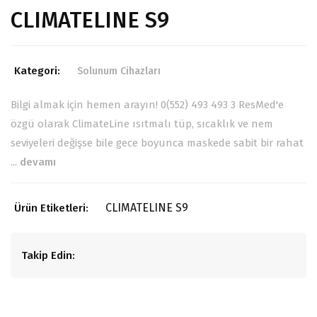
CLIMATELINE S9
Kategori:
Solunum Cihazları
Bilgi almak için hemen arayın! 0(552) 493 493 3 ResMed'e
özgü olarak ClimateLine ısıtmalı tüp, sıcaklık ve nem
seviyeleri değişse bile gece boyunca maskede sabit bir rahat
...
devamı
CLIMATELINE S9
Ürün Etiketleri:
Takip Edin: