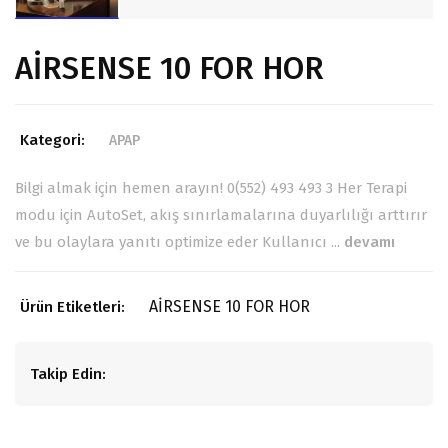
AİRSENSE 10 FOR HOR
Kategori:
APAP
Bilgi almak için hemen arayın! 0(552) 493 493 3 Her Terapi
modu için AutoSet, akış sınırlamalarına duyarlılığı arttırır
ve bu olaylara yanıtı optimize eder Kullanıcı ...
devamı
AİRSENSE 10 FOR HOR
Ürün Etiketleri:
Takip Edin: